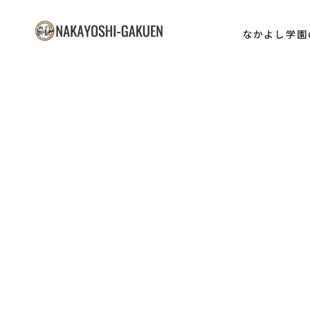
内
容
なかよし学園
なかよし学園
を
ス
キ
ッ
プ