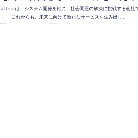
nZuttnerは、システム開発を軸に、社会問題の解決に挑戦する会社
これからも、未来に向けて新たなサービスを生み出し、
問題をはじめとする社会課題を解決する架け橋となる存在を目指し
VALUE
rは、テクノロジーと人の力で、国
多様なバックグラウンドを持つ
新しい未来を創造します。難
新しい価値を生み出し、社会課
に縛られず、多様な才能が活
ら向き合い、常に新たな解決策
実現し、世界をもっと豊かで
ます。また、互いを尊重し合い
を目指します。
関係の中で成長できる環境を築
ジーの力を最大限に活かした未
様性を受け入れたグローバルマ
を切り拓いていきます。